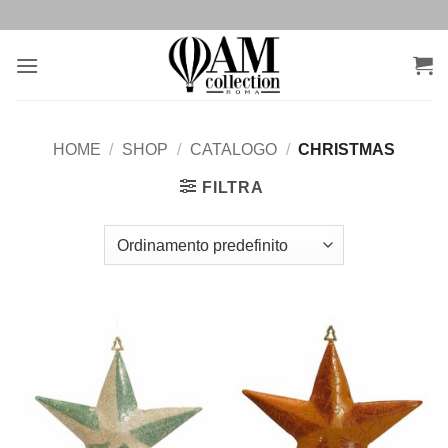
Salta
ai
contenuti
HOME
/
SHOP
/
CATALOGO
/
CHRISTMAS
FILTRA