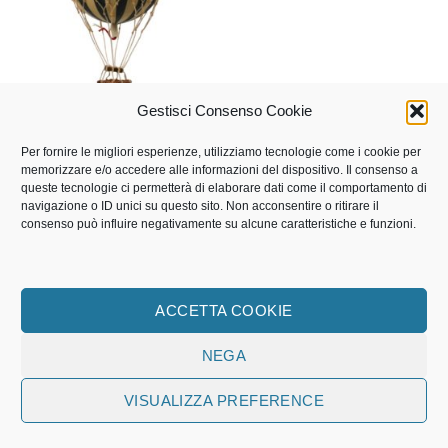
Gestisci Consenso Cookie
CATALOGO
Per fornire le migliori esperienze, utilizziamo tecnologie come i cookie per
Mongolfiera Nera Media (18
memorizzare e/o accedere alle informazioni del dispositivo. Il consenso a
cm)
queste tecnologie ci permetterà di elaborare dati come il comportamento di
€
83,00
€
66,40
navigazione o ID unici su questo sito. Non acconsentire o ritirare il
consenso può influire negativamente su alcune caratteristiche e funzioni.
AGGIUNGI AL CARRELLO
ACCETTA COOKIE
NEGA
CONTATTI
VISUALIZZA PREFERENCE
AM Collection Roma di Carbonaro Antonio