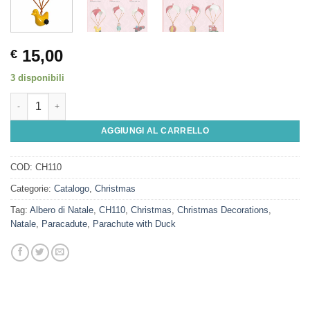
15,00
€
3 disponibili
Parachute with Duck quantità
AGGIUNGI AL CARRELLO
COD:
CH110
Categorie:
Catalogo
,
Christmas
Tag:
Albero di Natale
,
CH110
,
Christmas
,
Christmas Decorations
,
Natale
,
Paracadute
,
Parachute with Duck