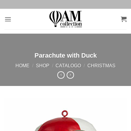
Salta
ai
contenuti
Parachute with Duck
HOME
/
SHOP
/
CATALOGO
/
CHRISTMAS