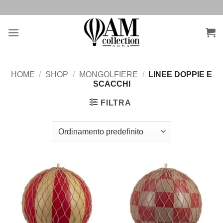
Salta
ai
contenuti
HOME
/
SHOP
/
MONGOLFIERE
/
LINEE DOPPIE E
SCACCHI
FILTRA