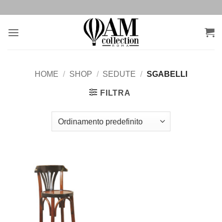
Salta
ai
contenuti
HOME
/
SHOP
/
SEDUTE
/
SGABELLI
FILTRA