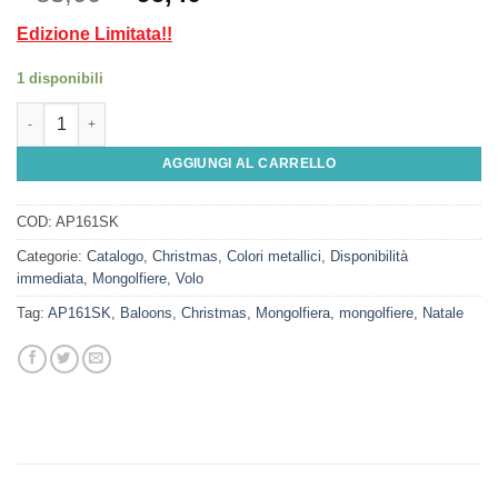
Edizione Limitata!!
1 disponibili
Mongolfiera Ed. Limitata Silver/Nero Media (18 cm) quantità
AGGIUNGI AL CARRELLO
COD:
AP161SK
Categorie:
Catalogo
,
Christmas
,
Colori metallici
,
Disponibilità
immediata
,
Mongolfiere
,
Volo
Tag:
AP161SK
,
Baloons
,
Christmas
,
Mongolfiera
,
mongolfiere
,
Natale