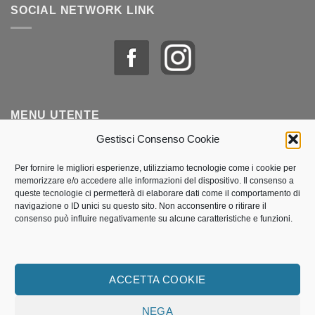
SOCIAL NETWORK LINK
MENU UTENTE
Gestisci Consenso Cookie
Profilo & Ordini
Per fornire le migliori esperienze, utilizziamo tecnologie come i cookie per
memorizzare e/o accedere alle informazioni del dispositivo. Il consenso a
Lista dei desideri
queste tecnologie ci permetterà di elaborare dati come il comportamento di
navigazione o ID unici su questo sito. Non acconsentire o ritirare il
Politica dei cookie (UE)
consenso può influire negativamente su alcune caratteristiche e funzioni.
Termini e Condizioni di vendita
Traccia il mio pacco
ACCETTA COOKIE
NEGA
P.IVA 11815651002