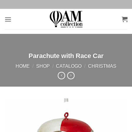
Salta
ai
contenuti
Parachute with Race Car
HOME
/
SHOP
/
CATALOGO
/
CHRISTMAS