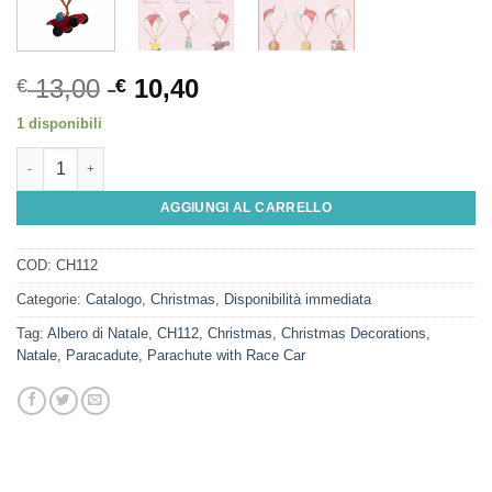
13,00
10,40
€
€
1 disponibili
Parachute with Race Car quantità
AGGIUNGI AL CARRELLO
COD:
CH112
Categorie:
Catalogo
,
Christmas
,
Disponibilità immediata
Tag:
Albero di Natale
,
CH112
,
Christmas
,
Christmas Decorations
,
Natale
,
Paracadute
,
Parachute with Race Car