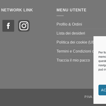
 NETWORK LINK
MENU UTENTE
Profilo & Ordini
Lista dei desideri
Politica dei cookie (UE)
Termini e Condizioni di vendi
Per f
memor
Traccia il mio pacco
quest
navig
può i
AC
P.IVA 118156