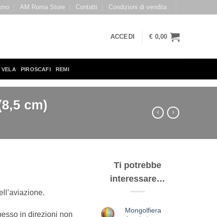
amo
AM Roma Store
Contatti
Condizioni di vendita
ACCEDI
€
0,00
 VELA
PIROSCAFI
REMI
(8,5 cm)
Ti potrebbe
interessare…
ell’aviazione.
Mongolfiera
pesso in direzioni non