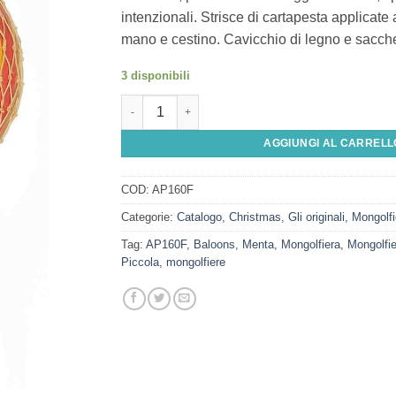
intenzionali. Strisce di cartapesta applicat
mano e cestino. Cavicchio di legno e sacchet
3 disponibili
Mongolfiera Arcobaleno Pastello Piccola (8,5
AGGIUNGI AL CARRELL
COD:
AP160F
Categorie:
Catalogo
,
Christmas
,
Gli originali
,
Mongolfi
Tag:
AP160F
,
Baloons
,
Menta
,
Mongolfiera
,
Mongolfie
Piccola
,
mongolfiere