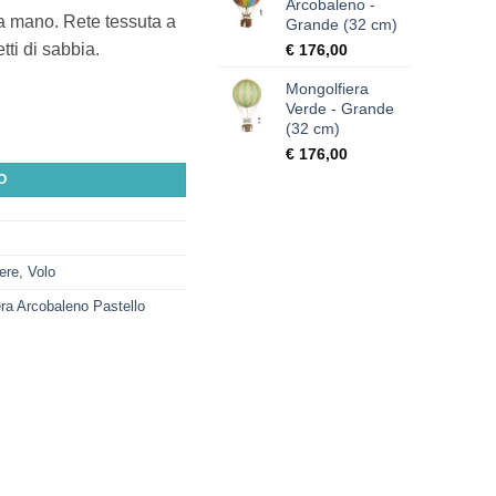
Arcobaleno -
e a mano. Rete tessuta a
Grande (32 cm)
ti di sabbia.
€
176,00
Mongolfiera
Verde - Grande
(32 cm)
 cm) quantità
€
176,00
O
ere
,
Volo
ra Arcobaleno Pastello