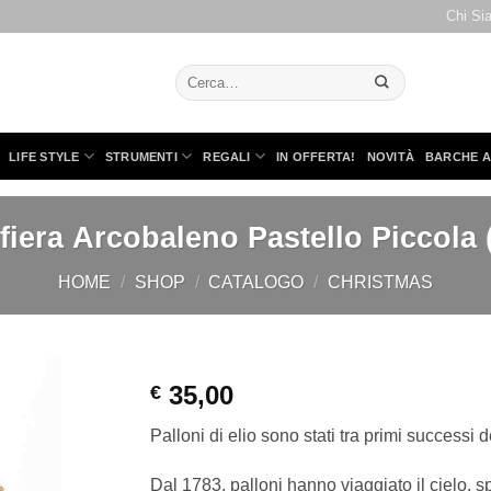
Chi Si
Cerca:
LIFE STYLE
STRUMENTI
REGALI
IN OFFERTA!
NOVITÀ
BARCHE A
iera Arcobaleno Pastello Piccola 
HOME
/
SHOP
/
CATALOGO
/
CHRISTMAS
35,00
€
Palloni di elio sono stati tra primi successi d
Dal 1783, palloni hanno viaggiato il cielo, s