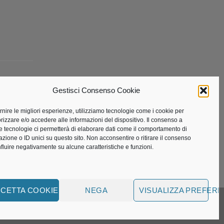
Gestisci Consenso Cookie
ta
ornire le migliori esperienze, utilizziamo tecnologie come i cookie per
izzare e/o accedere alle informazioni del dispositivo. Il consenso a
e tecnologie ci permetterà di elaborare dati come il comportamento di
azione o ID unici su questo sito. Non acconsentire o ritirare il consenso
nfluire negativamente su alcune caratteristiche e funzioni.
CETTA COOKIE
NEGA
VISUALIZZA PREFER
Visa
MasterCard
American
Bank
Visa
PayPal
51002
Express
Transfer
Electron