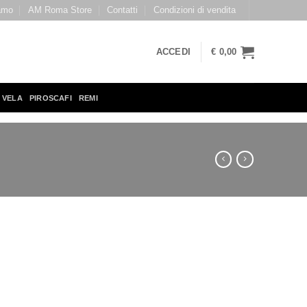
amo
AM Roma Store
Contatti
Condizioni di vendita
ACCEDI
€
0,00
 VELA
PIROSCAFI
REMI