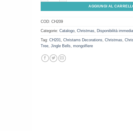
AGGIUNGI AL CARRELL
COD:
CH209
Categorie:
Catalogo
,
Christmas
,
Disponibilità immedi
Tag:
CH201
,
Christams Decorations
,
Christmas
,
Chri
Tree
,
Jingle Bells
,
mongolfiere