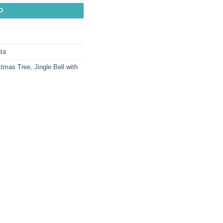
O
ata
stmas Tree
,
Jingle Bell with