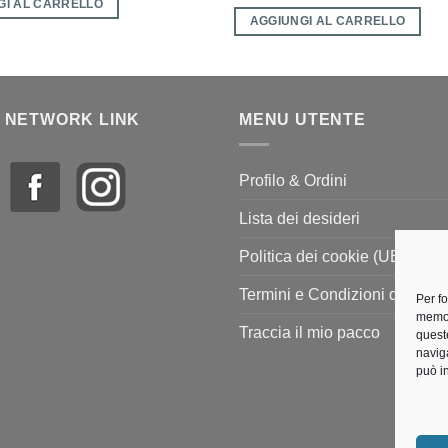
GI AL CARRELLO
AGGIUNGI AL CARRELLO
 NETWORK LINK
MENU UTENTE
Profilo & Ordini
Lista dei desideri
Politica dei cookie (UE)
Termini e Condizioni di vendi
Per f
memor
Traccia il mio pacco
quest
navig
può i