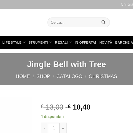
Chi Si
Cerca:
LIFE STYLE
STRUMENTI
REGALI
IN OFFERTA!
NOVITÀ
BARCHE A
Jingle Bell with Tree
HOME
/
SHOP
/
CATALOGO
/
CHRISTMAS
13,00
10,40
€
€
4 disponibili
Jingle Bell with Tree quantità