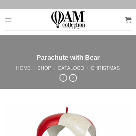
Salta
ai
contenuti
Parachute with Bear
HOME
/
SHOP
/
CATALOGO
/
CHRISTMAS