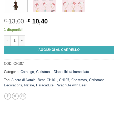
13,00
10,40
€
€
1 disponibili
Parachute with Bear quantità
AGGIUNGI AL CARRELLO
COD:
CH107
Categorie:
Catalogo
,
Christmas
,
Disponibilità immediata
Tag:
Albero di Natale
,
Bear
,
CH101
,
CH107
,
Christmas
,
Christmas
Decorations
,
Natale
,
Paracadute
,
Parachute with Bear