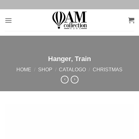
Salta
ai
contenuti
Hanger, Train
HOME
/
SHOP
/
CATALOGO
/
CHRISTMAS