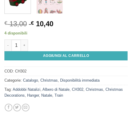
13,00
10,40
€
€
4 disponibili
Hanger, Train quantità
AGGIUNGI AL CARRELLO
COD:
CH302
Categorie:
Catalogo
,
Christmas
,
Disponibilità immediata
Tag:
Addobbi Natalizi
,
Albero di Natale
,
CH302
,
Christmas
,
Christmas
Decorations
,
Hanger
,
Natale
,
Train