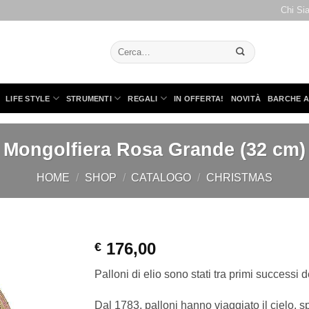
Chi Si
Cerca:
LIFE STYLE
STRUMENTI
REGALI
IN OFFERTA!
NOVITÀ
BARCHE A
Mongolfiera Rosa Grande (32 cm)
HOME
/
SHOP
/
CATALOGO
/
CHRISTMAS
176,00
€
Palloni di elio sono stati tra primi successi d
Dal 1783, palloni hanno viaggiato il cielo, s