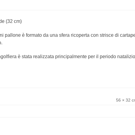
de (32 cm)
ni pallone è formato da una sfera ricoperta con strisce di cartap
o.
lfiera è stata realizzata principalmente per il periodo natalizio e
56 × 32 