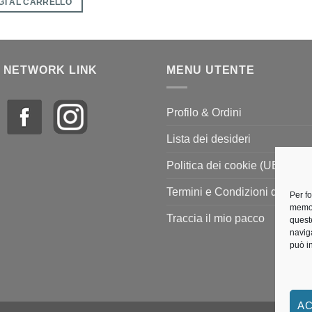
GI AL CARRELLO
 NETWORK LINK
MENU UTENTE
Profilo & Ordini
Lista dei desideri
Politica dei cookie (UE)
Termini e Condizioni di vendi
Per f
memor
Traccia il mio pacco
quest
navig
può i
AC