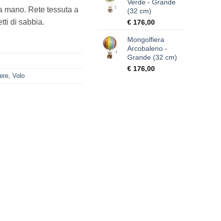
Verde - Grande
e a mano. Rete tessuta a
(32 cm)
ti di sabbia.
€
176,00
Mongolfiera
Arcobaleno -
Grande (32 cm)
€
176,00
ere
,
Volo