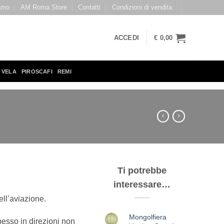
amo
AM Roma Store
Contatti
Condizioni di vendita
ACCEDI
€
0,00
 VELA
PIROSCAFI
REMI
Ti potrebbe
interessare…
ell’aviazione.
Mongolfiera
pesso in direzioni non