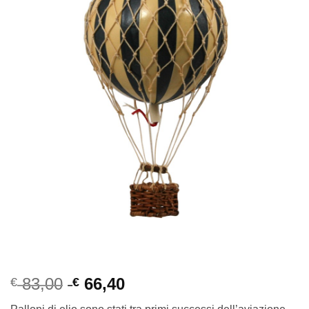
83,00
66,40
€
€