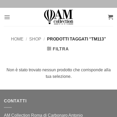
Salta
ai
contenuti
HOME
/
SHOP
/
PRODOTTI TAGGATI “TM113”
FILTRA
Non è stato trovato nessun prodotto che corrisponde alla
tua selezione.
CONTATTI
AM Collection Roma di Carbonaro Antonio