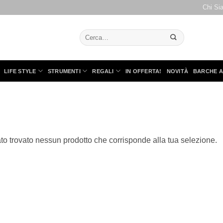
Chi Si
Cerca:
LIFE STYLE
STRUMENTI
REGALI
IN OFFERTA!
NOVITÀ
BARCHE A
to trovato nessun prodotto che corrisponde alla tua selezione.