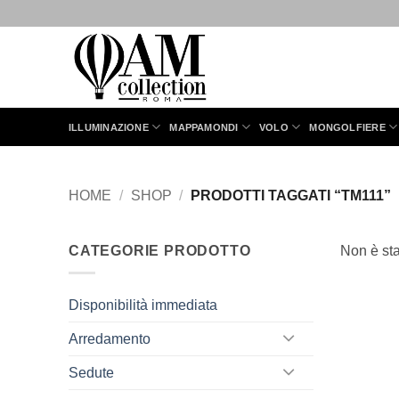
Salta
ai
contenuti
ILLUMINAZIONE
MAPPAMONDI
VOLO
MONGOLFIERE
HOME
/
SHOP
/
PRODOTTI TAGGATI “TM111”
CATEGORIE PRODOTTO
Non è sta
Disponibilità immediata
Arredamento
Sedute