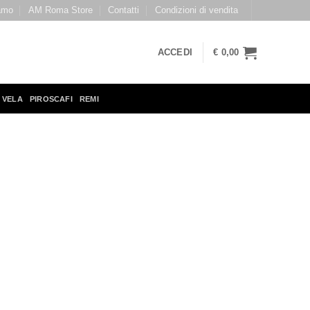
amo
AM Roma Store
Contatti
Condizioni di vendita
ACCEDI
€
0,00
 VELA
PIROSCAFI
REMI