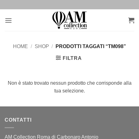
Salta
ai
contenuti
HOME
/
SHOP
/
PRODOTTI TAGGATI “TM098”
FILTRA
Non è stato trovato nessun prodotto che corrisponde alla
tua selezione.
CONTATTI
AM Collection Roma di Carbonaro Antonio