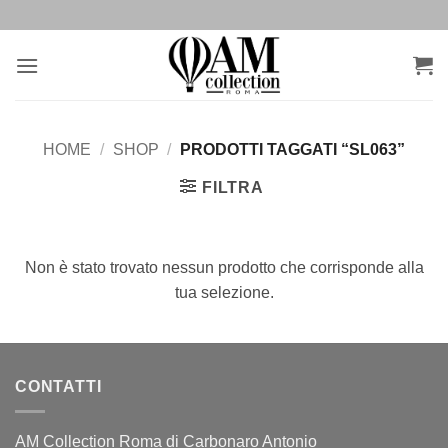
Salta
ai
contenuti
HOME
/
SHOP
/
PRODOTTI TAGGATI “SL063”
FILTRA
Non è stato trovato nessun prodotto che corrisponde alla
tua selezione.
CONTATTI
AM Collection Roma di Carbonaro Antonio