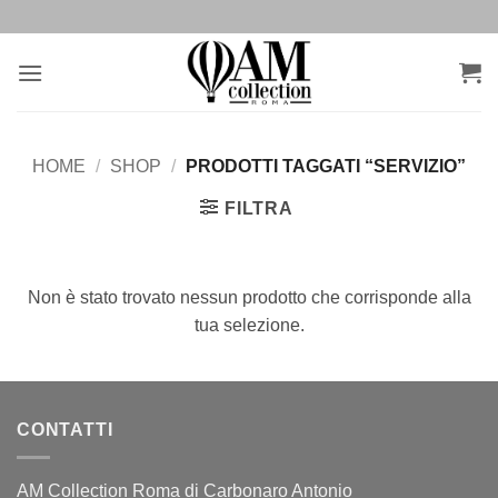
Salta
ai
contenuti
HOME
/
SHOP
/
PRODOTTI TAGGATI “SERVIZIO”
FILTRA
Non è stato trovato nessun prodotto che corrisponde alla
tua selezione.
CONTATTI
AM Collection Roma di Carbonaro Antonio