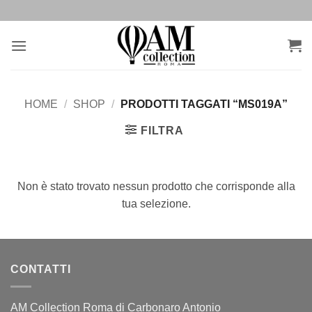
Salta
ai
contenuti
HOME
/
SHOP
/
PRODOTTI TAGGATI “MS019A”
FILTRA
Non è stato trovato nessun prodotto che corrisponde alla
tua selezione.
CONTATTI
AM Collection Roma di Carbonaro Antonio