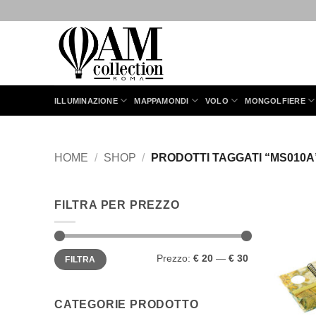
Salta
ai
contenuti
ILLUMINAZIONE
MAPPAMONDI
VOLO
MONGOLFIERE
HOME
/
SHOP
/
PRODOTTI TAGGATI “MS010A
FILTRA PER PREZZO
Prezzo
Prezzo
Prezzo:
€ 20
—
€ 30
FILTRA
Min
Max
CATEGORIE PRODOTTO