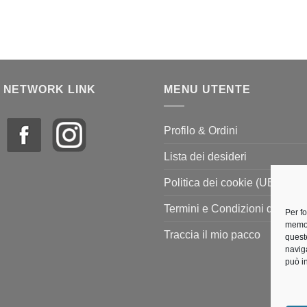
 NETWORK LINK
MENU UTENTE
Profilo & Ordini
Lista dei desideri
Politica dei cookie (UE)
Termini e Condizioni di vendi
Per f
memor
Traccia il mio pacco
quest
navig
può i