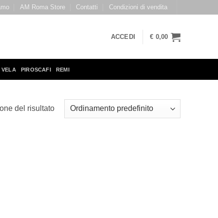
amo
AM Roma Store
Contatti
Condizioni di vendita
ACCEDI
€
0,00
 VELA
PIROSCAFI
REMI
one del risultato