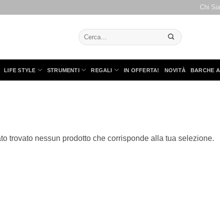
Chi Si
Cerca:
LIFE STYLE
STRUMENTI
REGALI
IN OFFERTA!
NOVITÀ
BARCHE A
to trovato nessun prodotto che corrisponde alla tua selezione.