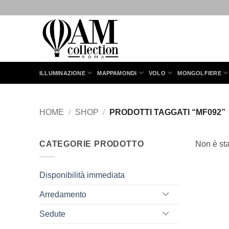
Salta
ai
contenuti
ILLUMINAZIONE
MAPPAMONDI
VOLO
MONGOLFIERE
HOME
/
SHOP
/
PRODOTTI TAGGATI “MF092”
CATEGORIE PRODOTTO
Non è sta
Disponibilità immediata
Arredamento
Sedute