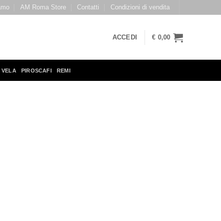
amo
AM Roma Store
Contatti
Condizioni di vendita
ACCEDI
€
0,00
 VELA
PIROSCAFI
REMI