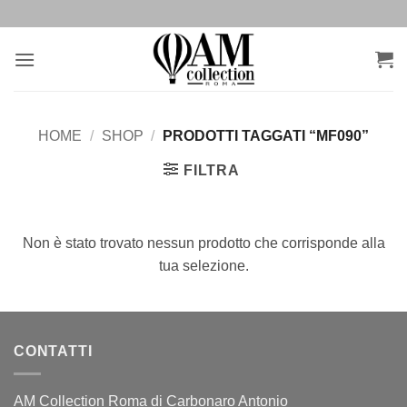
Salta
ai
contenuti
HOME
/
SHOP
/
PRODOTTI TAGGATI “MF090”
FILTRA
Non è stato trovato nessun prodotto che corrisponde alla
tua selezione.
CONTATTI
AM Collection Roma di Carbonaro Antonio