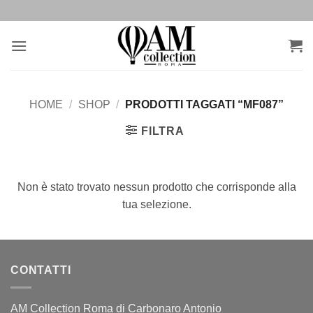
Salta
ai
contenuti
HOME
/
SHOP
/
PRODOTTI TAGGATI “MF087”
FILTRA
Non è stato trovato nessun prodotto che corrisponde alla
tua selezione.
CONTATTI
AM Collection Roma di Carbonaro Antonio