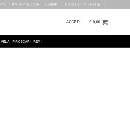
amo
AM Roma Store
Contatti
Condizioni di vendita
ACCEDI
€
0,00
 VELA
PIROSCAFI
REMI