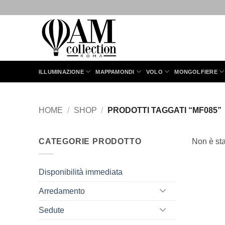
Salta
ai
contenuti
ILLUMINAZIONE
MAPPAMONDI
VOLO
MONGOLFIERE
HOME
/
SHOP
/
PRODOTTI TAGGATI “MF085”
CATEGORIE PRODOTTO
Non è sta
Disponibilità immediata
Arredamento
Sedute