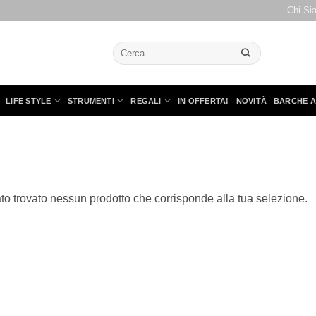
Chi Si
Cerca:
LIFE STYLE
STRUMENTI
REGALI
IN OFFERTA!
NOVITÀ
BARCHE A
to trovato nessun prodotto che corrisponde alla tua selezione.