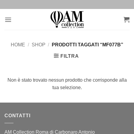
Salta
ai
contenuti
HOME
/
SHOP
/
PRODOTTI TAGGATI “MF077B”
FILTRA
Non è stato trovato nessun prodotto che corrisponde alla
tua selezione.
CONTATTI
AM Collection Roma di Carbonaro Antonio