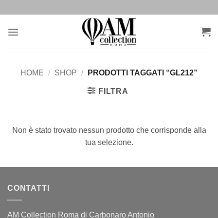
Salta
ai
contenuti
HOME
/
SHOP
/
PRODOTTI TAGGATI “GL212”
FILTRA
Non è stato trovato nessun prodotto che corrisponde alla
tua selezione.
CONTATTI
AM Collection Roma di Carbonaro Antonio