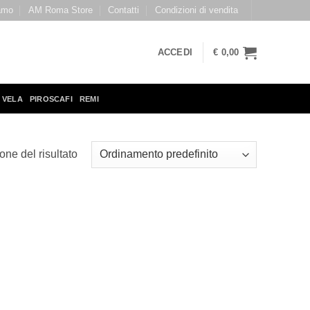
amo
AM Roma Store
Contatti
Condizioni di vendita
ACCEDI
€
0,00
 VELA
PIROSCAFI
REMI
one del risultato