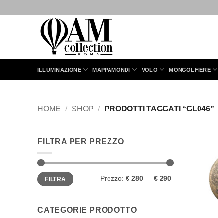
Salta
ai
contenuti
ILLUMINAZIONE
MAPPAMONDI
VOLO
MONGOLFIERE
HOME
/
SHOP
/
PRODOTTI TAGGATI “GL046”
FILTRA PER PREZZO
Prezzo
Prezzo
Prezzo:
€ 280
—
€ 290
FILTRA
Min
Max
CATEGORIE PRODOTTO