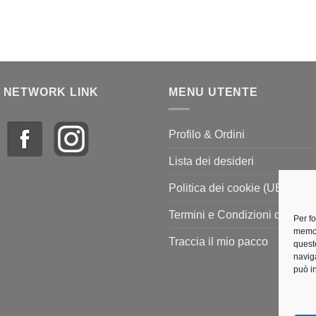
 NETWORK LINK
MENU UTENTE
Profilo & Ordini
Lista dei desideri
Politica dei cookie (UE)
Termini e Condizioni di vendi
Per f
memor
Traccia il mio pacco
quest
navig
può i