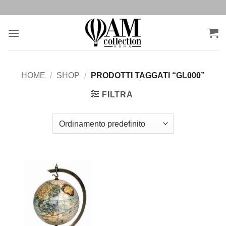
Salta
ai
contenuti
HOME
/
SHOP
/
PRODOTTI TAGGATI “GL000”
FILTRA