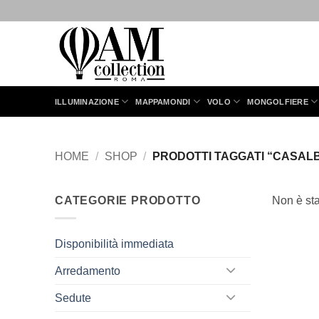
Salta
ai
contenuti
ILLUMINAZIONE
MAPPAMONDI
VOLO
MONGOLFIERE
HOME
/
SHOP
/
PRODOTTI TAGGATI “CASAL
CATEGORIE PRODOTTO
Non è sta
Disponibilità immediata
Arredamento
Sedute