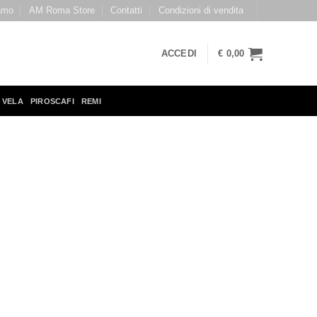
amo
AM Roma Store
Contatti
Condizioni di vendita
ACCEDI
€
0,00
 VELA
PIROSCAFI
REMI