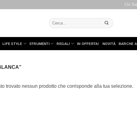
Chi Si
Cerca:
LIFE STYLE
STRUMENTI
REGALI
IN OFFERTA!
NOVITÀ
BARCHE A
BLANCA”
to trovato nessun prodotto che corrisponde alla tua selezione.