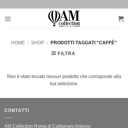
Salta
ai
contenuti
HOME
/
SHOP
/
PRODOTTI TAGGATI “CAFFÈ”
FILTRA
Non è stato trovato nessun prodotto che corrisponde alla
tua selezione.
CONTATTI
AM Collection Roma di Carbonaro Antonio