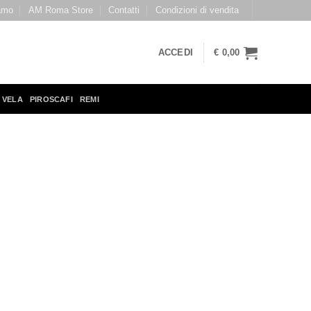
amo
AM Roma Store
Contatti
Condizioni di vendita
ACCEDI
€
0,00
 VELA
PIROSCAFI
REMI