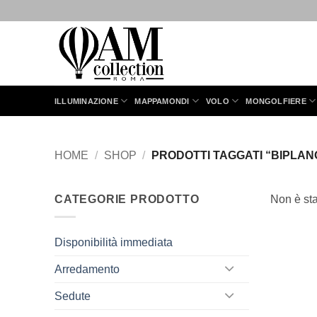
Salta
ai
contenuti
ILLUMINAZIONE
MAPPAMONDI
VOLO
MONGOLFIERE
HOME
/
SHOP
/
PRODOTTI TAGGATI “BIPLAN
CATEGORIE PRODOTTO
Non è sta
Disponibilità immediata
Arredamento
Sedute