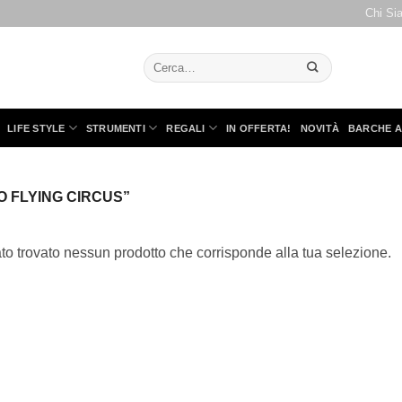
Chi Si
Cerca:
LIFE STYLE
STRUMENTI
REGALI
IN OFFERTA!
NOVITÀ
BARCHE A
O FLYING CIRCUS”
to trovato nessun prodotto che corrisponde alla tua selezione.