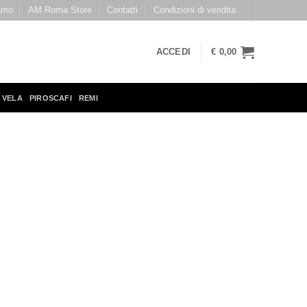
amo
AM Roma Store
Contatti
Condizioni di vendita
ACCEDI
€
0,00
 VELA
PIROSCAFI
REMI