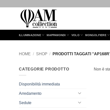
Salta
ai
contenuti
ILLUMINAZIONE
MAPPAMONDI
VOLO
MONGOLFIERE
HOME
/
SHOP
/
PRODOTTI TAGGATI “AP168R
CATEGORIE PRODOTTO
Non è sta
Disponibilità immediata
Arredamento
Sedute