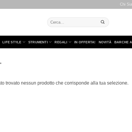
Chi Si
Cerca:
LIFE STYLE
STRUMENTI
REGALI
IN OFFERTA!
NOVITÀ
BARCHE A
”
to trovato nessun prodotto che corrisponde alla tua selezione.