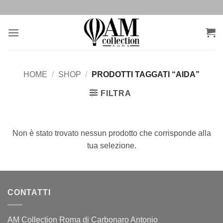
Salta
ai
contenuti
HOME
/
SHOP
/
PRODOTTI TAGGATI “AIDA”
FILTRA
Non è stato trovato nessun prodotto che corrisponde alla
tua selezione.
CONTATTI
AM Collection Roma di Carbonaro Antonio