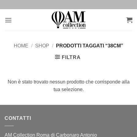
Salta
ai
contenuti
HOME
/
SHOP
/
PRODOTTI TAGGATI “38CM”
FILTRA
Non è stato trovato nessun prodotto che corrisponde alla
tua selezione.
CONTATTI
AM Collection Roma di Carbonaro Antonio