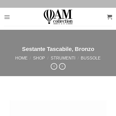
Salta
ai
contenuti
Sestante Tascabile, Bronzo
HOME
/
SHOP
/
STRUMENTI
/
BUSSOLE