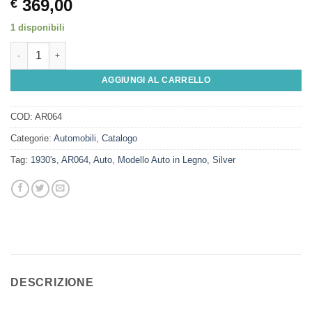
369,00
€
1 disponibili
Modello Auto in Legno, Silver quantità
AGGIUNGI AL CARRELLO
COD:
AR064
Categorie:
Automobili
,
Catalogo
Tag:
1930's
,
AR064
,
Auto
,
Modello Auto in Legno
,
Silver
DESCRIZIONE