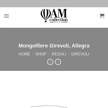
Salta
ai
contenuti
Mongolfiere Girevoli, Allegra
HOME
/
SHOP
/
REGALI
/
GIREVOLI