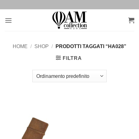
Salta
ai
contenuti
HOME
/
SHOP
/
PRODOTTI TAGGATI “HA028”
FILTRA