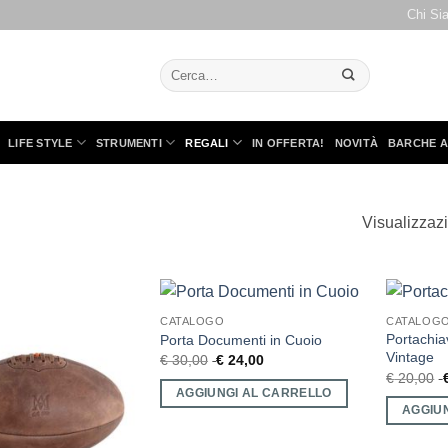
Chi Si
Cerca:
LIFE STYLE
STRUMENTI
REGALI
IN OFFERTA!
NOVITÀ
BARCHE A
Visualizzazio
CATALOGO
CATALOG
Portachia
Porta Documenti in Cuoio
Vintage
€
30,00
€
24,00
€
20,00
AGGIUNGI AL CARRELLO
AGGIU