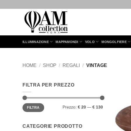
Salta
ai
contenuti
ILLUMINAZIONE
MAPPAMONDI
VOLO
MONGOLFIERE
HOME
/
SHOP
/
REGALI
/
VINTAGE
FILTRA PER PREZZO
Prezzo
Prezzo
Prezzo:
€ 20
—
€ 130
FILTRA
Min
Max
CATEGORIE PRODOTTO