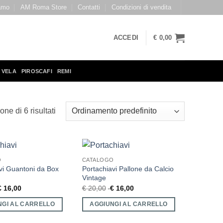
amo
AM Roma Store
Contatti
Condizioni di vendita
ACCEDI
€
0,00
 VELA
PIROSCAFI
REMI
ne di 6 risultati
O
CATALOGO
vi Guantoni da Box
Portachiavi Pallone da Calcio
Vintage
€
16,00
€
20,00
€
16,00
NGI AL CARRELLO
AGGIUNGI AL CARRELLO