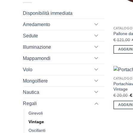
Disponibilità immediata
Arredamento
CATALOGO
Pallone d
Sedute
€
121,00
Illuminazione
AGGIUN
Mappamondi
Volo
CATALOGO
Mongolfiere
Portachia
Vintage
Nautica
€
20,00
€
Regali
AGGIUN
Girevoli
Vintage
Oscillanti