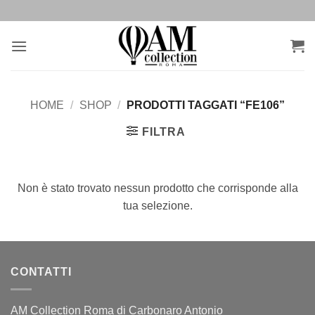
Salta
ai
contenuti
HOME
/
SHOP
/
PRODOTTI TAGGATI “FE106”
FILTRA
Non è stato trovato nessun prodotto che corrisponde alla
tua selezione.
CONTATTI
AM Collection Roma di Carbonaro Antonio