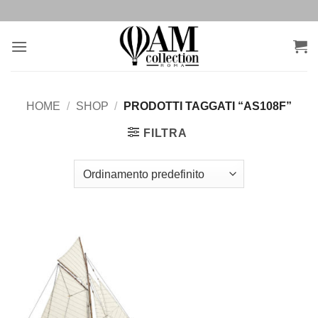
Salta
ai
contenuti
HOME
/
SHOP
/
PRODOTTI TAGGATI “AS108F”
FILTRA