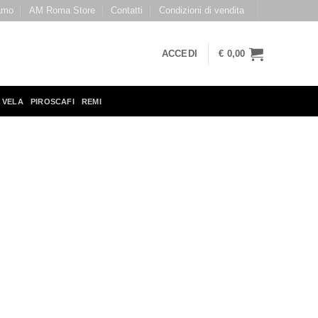
amo
AM Roma Store
Contatti
Condizioni di vendita
ACCEDI
€
0,00
 VELA
PIROSCAFI
REMI