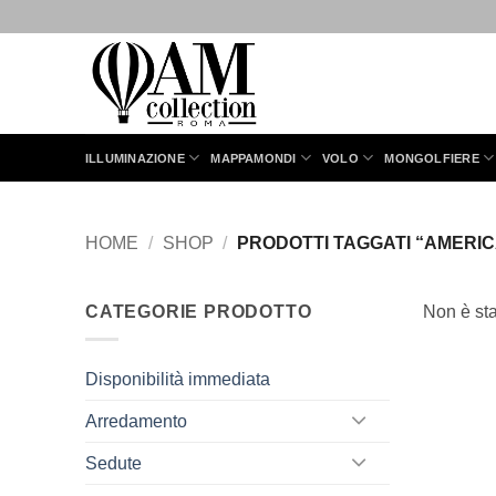
Salta
ai
contenuti
ILLUMINAZIONE
MAPPAMONDI
VOLO
MONGOLFIERE
HOME
/
SHOP
/
PRODOTTI TAGGATI “AMERICA
CATEGORIE PRODOTTO
Non è sta
Disponibilità immediata
Arredamento
Sedute