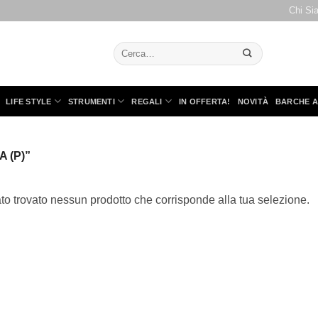
Chi Si
Cerca:
LIFE STYLE
STRUMENTI
REGALI
IN OFFERTA!
NOVITÀ
BARCHE A
 (P)”
to trovato nessun prodotto che corrisponde alla tua selezione.