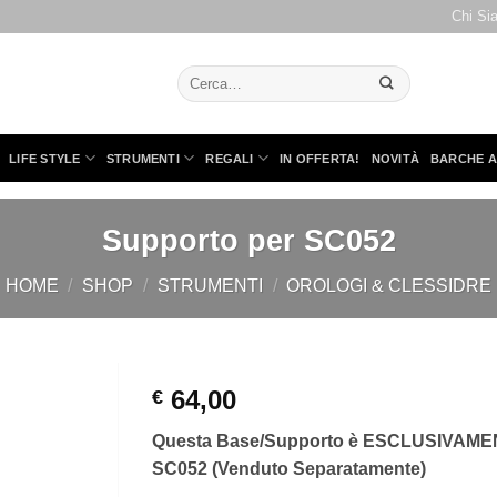
Chi Si
Cerca:
LIFE STYLE
STRUMENTI
REGALI
IN OFFERTA!
NOVITÀ
BARCHE A
Supporto per SC052
HOME
/
SHOP
/
STRUMENTI
/
OROLOGI & CLESSIDRE
64,00
€
Questa Base/Supporto è ESCLUSIVAMENT
SC052 (Venduto Separatamente)