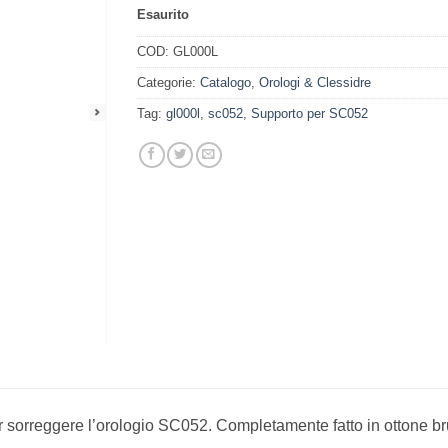
Esaurito
COD:
GL000L
Categorie:
Catalogo
,
Orologi & Clessidre
Tag:
gl000l
,
sc052
,
Supporto per SC052
 sorreggere l’orologio SC052. Completamente fatto in ottone brun