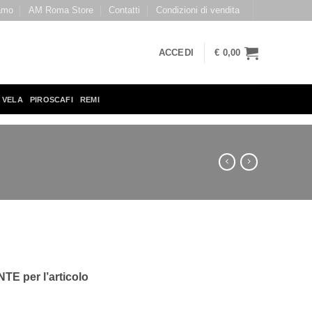
amo
AM Roma Store
Contatti
Condizioni di vendita
ACCEDI
€
0,00
 VELA
PIROSCAFI
REMI
E per l’articolo