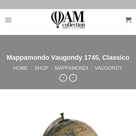
Salta
ai
contenuti
Mappamondo Vaugondy 1745, Classico
HOME
/
SHOP
/
MAPPAMONDI
/
VAUGONDY