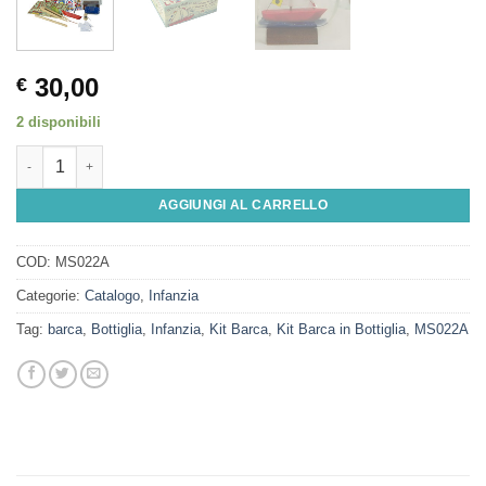
30,00
€
2 disponibili
Kit Barca in Bottiglia quantità
AGGIUNGI AL CARRELLO
COD:
MS022A
Categorie:
Catalogo
,
Infanzia
Tag:
barca
,
Bottiglia
,
Infanzia
,
Kit Barca
,
Kit Barca in Bottiglia
,
MS022A