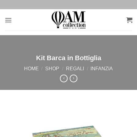
Salta
ai
contenuti
Kit Barca in Bottiglia
HOME
/
SHOP
/
REGALI
/
INFANZIA