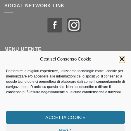
SOCIAL NETWORK LINK
MENU UTENTE
Gestisci Consenso Cookie
Profilo & Ordini
Per fornire le migliori esperienze, utilizziamo tecnologie come i cookie per
memorizzare e/o accedere alle informazioni del dispositivo. Il consenso a
Lista dei desideri
queste tecnologie ci permetterà di elaborare dati come il comportamento di
navigazione o ID unici su questo sito. Non acconsentire o ritirare il
Politica dei cookie (UE)
consenso può influire negativamente su alcune caratteristiche e funzioni.
Termini e Condizioni di vendita
Traccia il mio pacco
ACCETTA COOKIE
NEGA