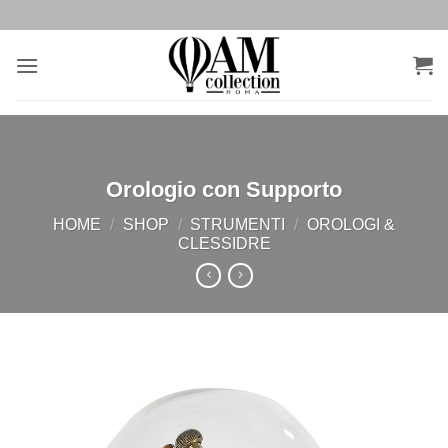
Salta
ai
contenuti
Orologio con Supporto
HOME
/
SHOP
/
STRUMENTI
/
OROLOGI &
CLESSIDRE