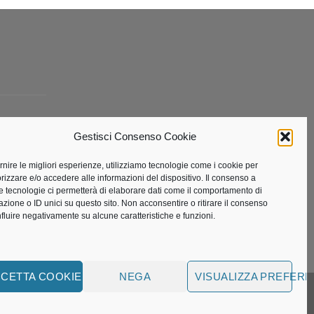
Gestisci Consenso Cookie
ta
ornire le migliori esperienze, utilizziamo tecnologie come i cookie per
izzare e/o accedere alle informazioni del dispositivo. Il consenso a
e tecnologie ci permetterà di elaborare dati come il comportamento di
azione o ID unici su questo sito. Non acconsentire o ritirare il consenso
nfluire negativamente su alcune caratteristiche e funzioni.
CETTA COOKIE
NEGA
VISUALIZZA PREFER
Visa
MasterCard
American
Bank
Visa
PayPal
51002
Express
Transfer
Electron