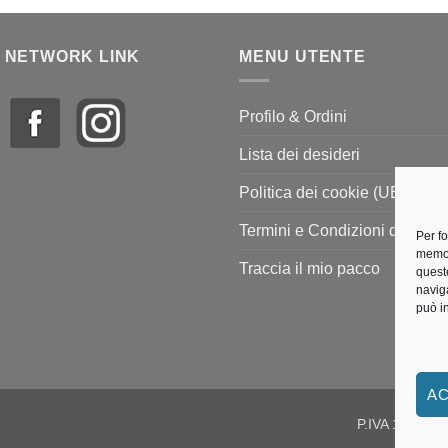
 NETWORK LINK
MENU UTENTE
Profilo & Ordini
Lista dei desideri
Politica dei cookie (UE)
Termini e Condizioni di vendi
Per f
memor
Traccia il mio pacco
quest
navig
può i
AC
P.IVA 118156