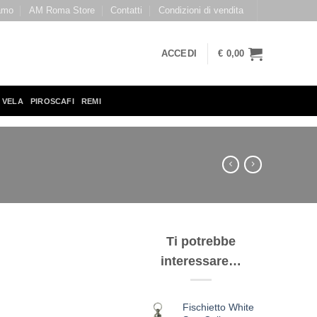
amo
AM Roma Store
Contatti
Condizioni di vendita
ACCEDI
€
0,00
 VELA
PIROSCAFI
REMI
Ti potrebbe
interessare…
Fischietto White