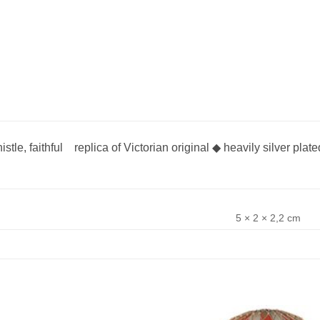
stle, faithful replica of Victorian original ◆ heavily silver pla
5 × 2 × 2,2 cm