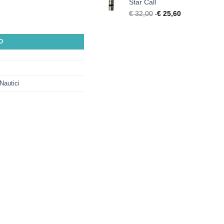
Star Call
€
32,00
€
25,60
O
Nautici