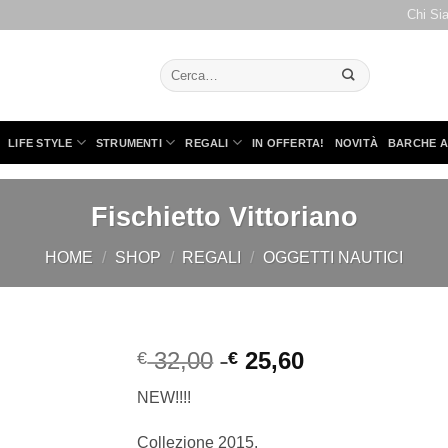
Chi Si
Cerca:
LIFE STYLE
STRUMENTI
REGALI
IN OFFERTA!
NOVITÀ
BARCHE A
Fischietto Vittoriano
HOME
/
SHOP
/
REGALI
/
OGGETTI NAUTICI
32,00
25,60
€
€
NEW!!!!
Collezione 2015.