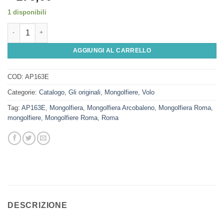
1 disponibili
Mongolfiera Arcobaleno - Grande (32 cm) quantità
AGGIUNGI AL CARRELLO
COD:
AP163E
Categorie:
Catalogo
,
Gli originali
,
Mongolfiere
,
Volo
Tag:
AP163E
,
Mongolfiera
,
Mongolfiera Arcobaleno
,
Mongolfiera Roma
,
mongolfiere
,
Mongolfiere Roma
,
Roma
DESCRIZIONE