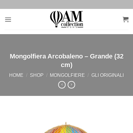
Salta
ai
contenuti
Mongolfiera Arcobaleno – Grande (32
cm)
HOME
/
SHOP
/
MONGOLFIERE
/
GLI ORIGINALI