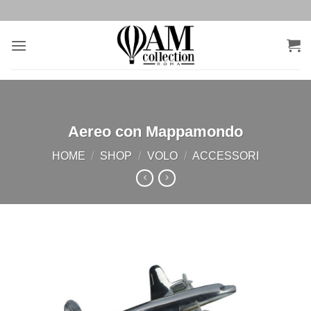
Salta
ai
contenuti
Aereo con Mappamondo
HOME
/
SHOP
/
VOLO
/
ACCESSORI