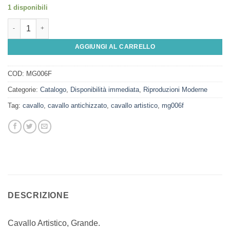
1 disponibili
Cavallo Artistico, Grande quantità
AGGIUNGI AL CARRELLO
COD:
MG006F
Categorie:
Catalogo
,
Disponibilità immediata
,
Riproduzioni Moderne
Tag:
cavallo
,
cavallo antichizzato
,
cavallo artistico
,
mg006f
DESCRIZIONE
Cavallo Artistico, Grande.